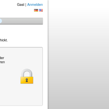
Gast |
Anmelden
ickt.
der
hren